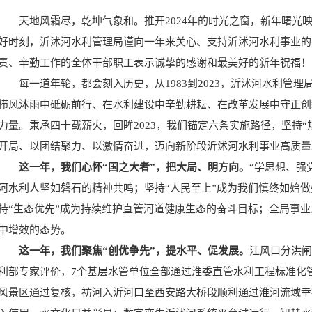
天地风霜尽，乾坤气象和。推开2024年的时光之窗，新年曙光
好时刻，沂沭河水利管理局谨向一年来关心、支持沂沭河水利事业的
责、辛勤工作的全体干部职工表示诚挚的感谢和最美好的新年祝福！
每一道年轮，都会刻入历史，从1983到2023，沂沭河水利管理
栉风沐雨中砥砺前行、在水利建设中辛勤耕耘、在改革发展中守正创
力量。秉承四十载薪火，回眸2023，我们锚定六条实施路径，坚持“
开局、以团结聚力、以激情奋进，迈向新阶段沂沭河水利事业高质量
这一年，我们心怀“国之大者”，把大局、明方向。
“学思想、强
河水利人坚如磐石的精神共鸣；坚持“人民至上”成为我们慎终如始
持“生态优先”成为持续维护直管河道健康生态的奋斗目标；全局事
中增效的态势。
这一年，我们聚焦“创优争先”，提水平、促发展。
江风口分洪闸
利部专家评价，7个基层水管单位全部通过淮委直管水利工程标准化
风景区通过复核，祊河入沂河口至西安路大桥段顺利通过淮河流域幸