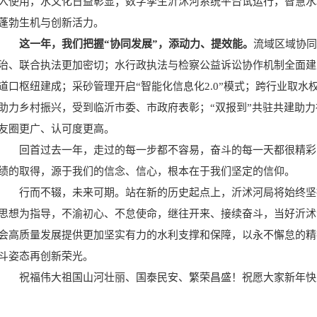
入使用，水文化日益彰显；数字孪生沂沭河系统平台试运行，智慧水
蓬勃生机与创新活力。
这一年，我们把握“协同发展”，添动力、提效能。
流域区域协同
治、联合执法更加密切；水行政执法与检察公益诉讼协作机制全面建
道口枢纽建成；采砂管理开启“智能化信息化2.0”模式；跨行业取水
助力乡村振兴，受到临沂市委、市政府表彰；“双报到”共驻共建助
友圈更广、认可度更高。
回首过去一年，走过的每一步都不容易，奋斗的每一天都很精彩
绩的取得，源于我们的信念、信心，根本在于我们坚定的信仰。
行而不辍，未来可期。站在新的历史起点上，沂沭河局将始终坚
思想为指导，不渝初心、不怠使命，继往开来、接续奋斗，当好沂沭
会高质量发展提供更加坚实有力的水利支撑和保障，以永不懈怠的精
斗姿态再创新荣光。
祝福伟大祖国山河壮丽、国泰民安、繁荣昌盛！祝愿大家新年快