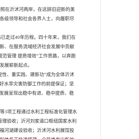
映照在沂沭河两岸，在这辞旧迎新的美
各级领导和社会各界人士，向履职尽
局已走过40年历程。四十年来，我们在
新、在服务流域经济社会发展中贡献
规范管理 提质增效”工作思路，以奔跑
发展崭新起点。
党性、重实践、建新功”成为全体沂沭
做好水旱灾害防御工作的前提保证；坚
业发展呈现出稳中有进、稳中提质、稳
等3项工程通过水利工程标准化管理水
管理验收；沂河刘家道口枢纽国家水利
福河湖建设验收；沂沭河水利展馆投