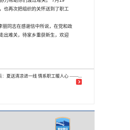
力帮助你们渡过难关。”7月19
，也再次把组织的关怀送到了职工
李丽同志在感谢信中所说，在党和政
走出难关，待家乡重获新生，欢迎
篇：
夏送清凉进一线 情系职工暖人心 ——...