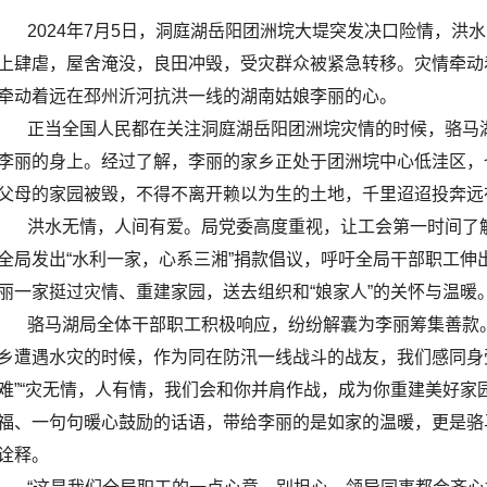
2024年7月5日，洞庭湖岳阳团洲垸大堤突发决口险情，洪水
上肆虐，屋舍淹没，良田冲毁，受灾群众被紧急转移。灾情牵动
牵动着远在邳州沂河抗洪一线的湖南姑娘李丽的心。
正当全国人民都在关注洞庭湖岳阳团洲垸灾情的时候，骆马
李丽的身上。经过了解，李丽的家乡正处于团洲垸中心低洼区，
父母的家园被毁，不得不离开赖以为生的土地，千里迢迢投奔远
洪水无情，人间有爱。局党委高度重视，让工会第一时间了
全局发出“水利一家，心系三湘”捐款倡议，呼吁全局干部职工伸
丽一家挺过灾情、重建家园，送去组织和“娘家人”的关怀与温暖
骆马湖局全体干部职工积极响应，纷纷解囊为李丽筹集善款
乡遭遇水灾的时候，作为同在防汛一线战斗的战友，我们感同身
难”“灾无情，人有情，我们会和你并肩作战，成为你重建美好家
福、一句句暖心鼓励的话语，带给李丽的是如家的温暖，更是骆马
诠释。