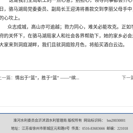
“这是我们全局职工的一点心意，别担心，领导同事都会齐心协
日，骆马湖局党委委员、副局长王迎涛将善款交到李丽父母手中
的心坎上。
众志成城，高山亦可逾越；勠力同心，难关必能攻克。正如
府的关怀下，在骆马湖局家人和社会各界帮助下，她的家乡必会
大家来到洞庭湖畔，我们且就洞庭赊月色，将船买酒白云边。
上一篇：
情出于“篮”，胜于“篮” ——“缤...
下一
淮河水利委员会沂沭泗水利管理局 版权所有 网站标识码： bm20030001
地址：江苏省徐州市新城区元和路9号 传真：0516-83683666 邮编：221018