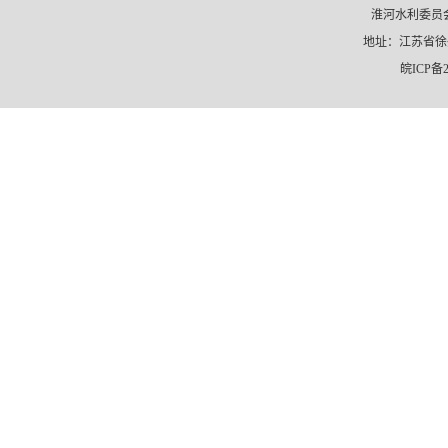
淮河水利委员会
地址：江苏省徐州市
皖ICP备2