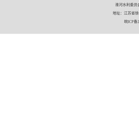
淮河水利委员会
地址：江苏省徐州市
皖ICP备2