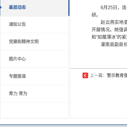
基层动态
6月25日，
研。
赵云燕实地
通知公告
开展情况。她强调
和“如履薄冰”的
党建和精神文明
灌南县副县
图片中心
上一篇：
警示教育强
专题报道
青力·青为