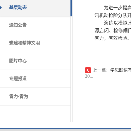
基层动态
为进一步提高
汛机动抢险分队
演练以模拟
通知公告
源启闭、检修闸
有力，有效检验
党建和精神文明
图片中心
上一篇：
学思践悟
20...
专题报道
青力·青为