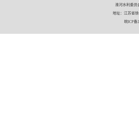
淮河水利委员会
地址：江苏省徐州市
皖ICP备2