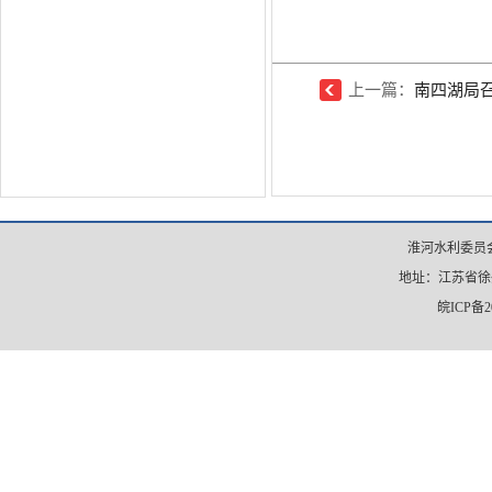
上一篇：
南四湖局召
淮河水利委员会
地址：江苏省徐州市
皖ICP备20