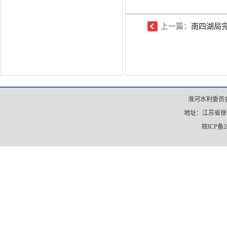
上一篇：
南四湖局完成
淮河水利委员会
地址：江苏省徐州市
皖ICP备20