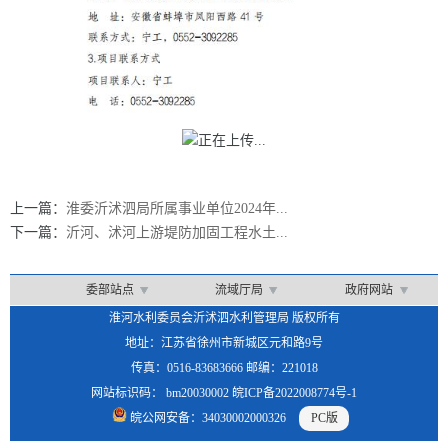
上一篇：
淮委沂沭泗局所属事业单位2024年...
下一篇：
沂河、沭河上游堤防加固工程水土...
委部站点
流域厅局
政府网站
淮河水利委员会沂沭泗水利管理局 版权所有
地址：江苏省徐州市新城区元和路9号
传真：0516-83683666 邮编：221018
网站标识码： bm20030002 皖ICP备2022008774号-1
皖公网安备：34030002000326
PC版