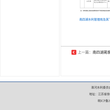
南四湖水利管理局及其下
上一篇：
南四湖蔺家
淮河水利委员会
地址：江苏省徐州市
皖ICP备20