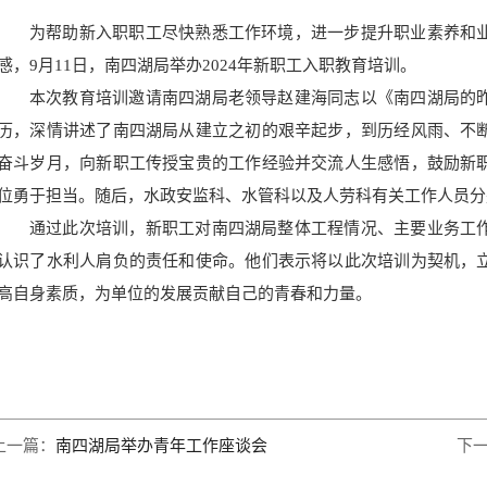
为帮助新入职职工尽快熟悉工作环境，进一步提升职业素养和
感，9月11日，南四湖局举办2024年新职工入职教育培训。
本次教育培训邀请南四湖局老领导赵建海同志以《南四湖局的
历，深情讲述了南四湖局从建立之初的艰辛起步，到历经风雨、不
奋斗岁月，向新职工传授宝贵的工作经验并交流人生感悟，鼓励新
位勇于担当。随后，水政安监科、水管科以及人劳科有关工作人员分
通过此次培训，新职工对南四湖局整体工程情况、主要业务工
认识了水利人肩负的责任和使命。他们表示将以此次培训为契机，
高自身素质，为单位的发展贡献自己的青春和力量。
上一篇：
南四湖局举办青年工作座谈会
下