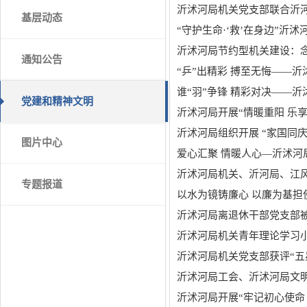
沂沭河局机关党支部联合沂河
基层动态
“守护生命·‘救’在身边”沂
沂沭河局节约型机关建设：念
通知公告
“乒”出精彩 搏至无悔——沂
谁“羽”争锋 精彩对决——沂
党建和精神文明
沂沭河局开展“情暖重阳 乐享
沂沭河局组织开展 “家国同
图片中心
爱心汇聚 情暖人心—沂沭河
沂沭河局机关、沂河局、江
专题报道
以水为镜铸廉心 以廉为基担
沂沭河局离退休干部党支部被
沂沭河局机关青年理论学习
沂沭河局机关党支部获评“五
沂沭河局工会、沂沭河局文明
沂沭河局开展“牢记初心使命