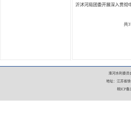
沂沭河局团委开展深入贯彻
共3
淮河水利委员会
地址：江苏省徐州市
皖ICP备2