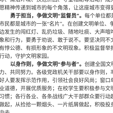
愿精神传递到城市的每个角落，让这座城市变得
勇于担当，争做文明“监督员”
。
每个单位都
市民都是城市的一张“名片”。在创建文明单位、
边发生的闯红灯、乱扔垃圾、随地吐痰、大声喧
象和行为，要勇于劝说、敢于说不。要坚决同不
有悖公德、有损形象的不文明现象。积极监督举
行动，守护文明家园。
以身作则，争做文明“参与者”
。
创建全国文
力、共同努力。各级党政机关干部要以身作则，
好人要发挥示范作用，引领社会良好风尚；窗口
业道德，开展优质服务；在校学生要积极参与文
习惯；各行各业、各条战线广大干部群众要行动
做起，从捡拾一颗烟头、一片纸屑做起，积极投
中去。