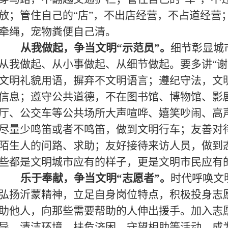
放；管住自己的“店”，不出店经营，不占道经营
牵绳，宠物粪便自己清。
从我做起，争当文明“示范员”
。
细节彰显城
从我做起、从小事做起、从细节做起。要多讲“谢谢
文明礼貌用语，摒弃不文明语言；遵纪守法，文
信息；遵守公共道德，不在图书馆、博物馆、影
厅、公交车等公共场所大声喧哗、嬉笑吵闹、高
尽量少鸣笛或者不鸣笛，做到文明行车；友善对
陌生人的问路、求助；友好接待来访人员，做到
些都是文明城市应有的样子，更是文明市民应有
乐于奉献，争当文明“志愿者”。
时代呼唤文
弘扬沂蒙精神，立足自身岗位特点，积极投身志
助他人，向那些需要帮助的人伸出援手。加入志
导、清洁环境、扶危济困、守望相助等活动，成