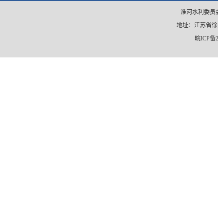
淮河水利委员会
地址：江苏省徐州市
皖ICP备2