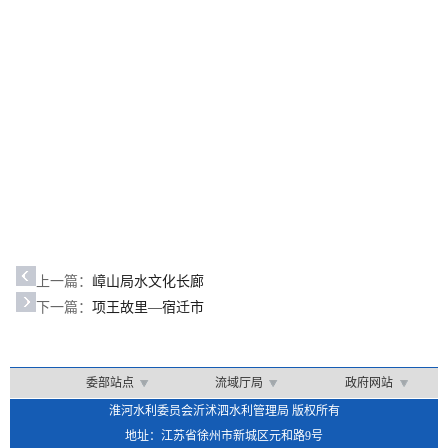
上一篇：
嶂山局水文化长廊
下一篇：
项王故里—宿迁市
委部站点
流域厅局
政府网站
淮河水利委员会沂沭泗水利管理局 版权所有
地址：江苏省徐州市新城区元和路9号