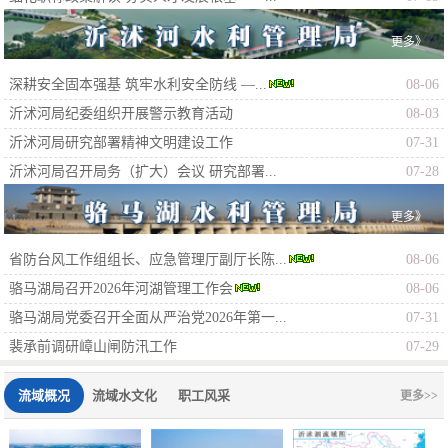
更多》
深耕安全固本强基 筑牢水利安全防线 —...
08-06
沂沭河局纪委组织开展警示教育活动
08-03
沂沭河局研究部署精神文明建设工作
07-31
沂沭河局召开局务（扩大）会议 研究部署...
07-28
更多》
省防台风工作组组长、应急管理厅副厅长陈...
08-06
骆马湖局召开2026年河湖管理工作会
08-06
骆马湖局党委召开全面从严治党2026年第一...
07-31
裴承前调研嶂山闸防汛工作
07-29
流域概况
流域水文化
职工风采
更多>>