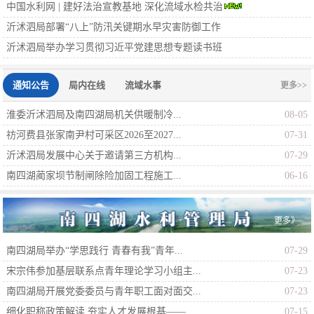
中国水利网 | 建好法治宣教基地 深化流域水检共治
沂沭泗局部署“八上”防汛关键期水早灾害防御工作
沂沭泗局举办学习贯彻习近平党建思想专题读书班
通知公告
局内在线
流域水事
更多>>
淮委沂沭泗局及南四湖局机关供暖制冷...
08-05
祊河费县张家南尹村可采区2026至2027...
07-31
沂沭泗局发展中心关于邀请第三方机构...
07-29
南四湖蔺家坝节制闸除险加固工程施工...
06-16
更多》
南四湖局举办“学思践行 青春有我”青年...
07-29
宋宗伟参加基层联系点青年理论学习小组主...
07-23
南四湖局开展党委委员与青年职工面对面交...
07-23
细化职称政策解读 夯实人才发展根基——...
07-15