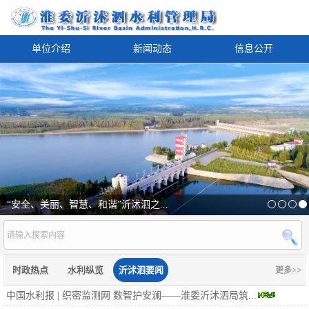
单位介绍
新闻动态
信息公开
“安全、美丽、智慧、和谐”沂沭泗之...
时政热点
水利纵览
沂沭泗要闻
更多>>
中国水利报 | 织密监测网 数智护安澜——淮委沂沭泗局筑...