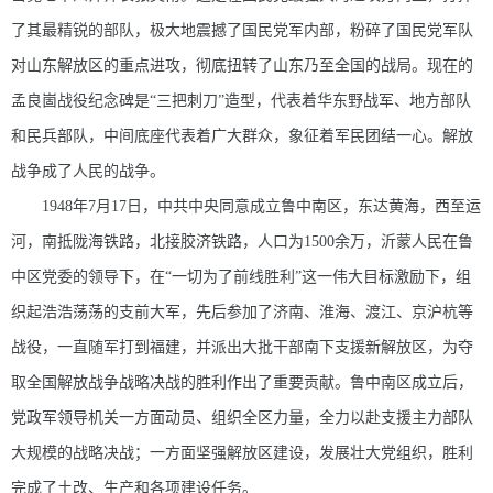
了其最精锐的部队，极大地震撼了国民党军内部，粉碎了国民党军队
对山东解放区的重点进攻，彻底扭转了山东乃至全国的战局。现在的
孟良崮战役纪念碑是“三把刺刀”造型，代表着华东野战军、地方部队
和民兵部队，中间底座代表着广大群众，象征着军民团结一心。解放
战争成了人民的战争。
1948年7月17日，中共中央同意成立鲁中南区，东达黄海，西至运
河，南抵陇海铁路，北接胶济铁路，人口为1500余万，沂蒙人民在鲁
中区党委的领导下，在“一切为了前线胜利”这一伟大目标激励下，组
织起浩浩荡荡的支前大军，先后参加了济南、淮海、渡江、京沪杭等
战役，一直随军打到福建，并派出大批干部南下支援新解放区，为夺
取全国解放战争战略决战的胜利作出了重要贡献。鲁中南区成立后，
党政军领导机关一方面动员、组织全区力量，全力以赴支援主力部队
大规模的战略决战；一方面坚强解放区建设，发展壮大党组织，胜利
完成了土改、生产和各项建设任务。