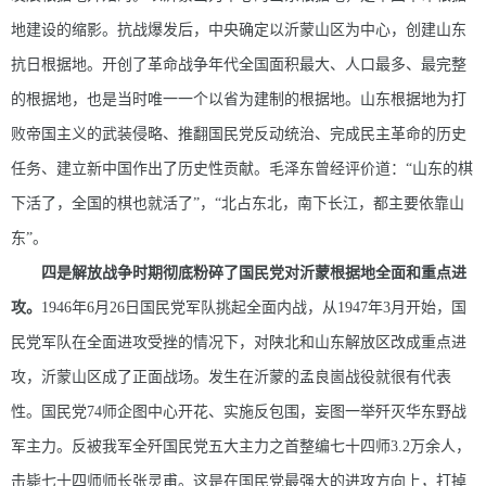
地建设的缩影。抗战爆发后，中央确定以沂蒙山区为中心，创建山东
抗日根据地。开创了革命战争年代全国面积最大、人口最多、最完整
的根据地，也是当时唯一一个以省为建制的根据地。山东根据地为打
败帝国主义的武装侵略、推翻国民党反动统治、完成民主革命的历史
任务、建立新中国作出了历史性贡献。毛泽东曾经评价道：“山东的棋
下活了，全国的棋也就活了”，“北占东北，南下长江，都主要依靠山
东”。
四是解放战争时期彻底粉碎了国民党对沂蒙根据地全面和重点进
攻。
1946年6月26日国民党军队挑起全面内战，从1947年3月开始，国
民党军队在全面进攻受挫的情况下，对陕北和山东解放区改成重点进
攻，沂蒙山区成了正面战场。发生在沂蒙的孟良崮战役就很有代表
性。国民党74师企图中心开花、实施反包围，妄图一举歼灭华东野战
军主力。反被我军全歼国民党五大主力之首整编七十四师3.2万余人，
击毙七十四师师长张灵甫。这是在国民党最强大的进攻方向上，打掉