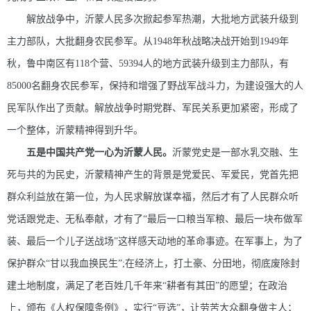
解放战争中，沂蒙人民多次掀起参军热潮，大批地方武装升级到
主力部队，大批翻身农民参军。从1948年秋战略决战开始到1949年
秋，鲁中南区有118个营、59394人的地方武装升级到主力部队，有
85000名翻身农民参军，保持和增强了野战军战斗力，为建设强大的人
民军队作出了贡献。解放战争时期党群、军民关系更加紧密，形成了
一个整体，沂蒙精神得到升华。
五是中国共产党一心为沂蒙人民。
沂蒙党史是一部水乳交融、生
死与共的为民史，沂蒙精神产生的背景是党爱民、军爱民，党首先把
群众利益放在第一位，为人民求解放谋幸福，然后才有了人民群众听
党话跟党走、无私奉献，才有了“最后一口粮当军粮、最后一块布做军
装、最后一个儿子送战场”这样感天动地的革命事迹。在军事上，为了
保护群众“甘以我血换民生”;在经济上，打土豪、分田地，彻底废除封
建土地制度，满足了老百姓几千年来“耕者有其田”的愿望；在政治
上，颁布《人权保障条例》，实行“豆选”，让劳苦大众翻身做主人；