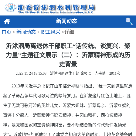
新闻动态
首页
>
新闻动态
>
职工风采
>详细
沂沭泗局离退休干部职工“话传统、谈复兴、聚
力量”主题征文展示（二）：沂蒙精神形成的历
史背景
2025-11-24 18:15:08 沂沭河局退休干部 徐强以 人事处
2911
次
2013年习近平总书记在山东临沂视察时指出：“我一来到这里就想
起了革命战争年代可歌可泣的峥嵘岁月。在沂蒙这片红色土地上，诞
生了无数可歌可泣的英雄儿女，沂蒙六姐妹、沂蒙母亲、沂蒙红嫂的
事迹十分感人。沂蒙精神与延安精神、井冈山精神、西柏坡精神一
样，是党和国家的宝贵精神财富，要不断结合新的时代条件发扬光
大”。沂蒙精神的形成经历了建党之初和大革命时期、土地革命战争时