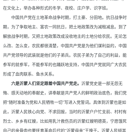
在文化上，举办各种形式的冬学、夜校、庄户学、识字班。
中国共产党在土地革命战争时期，打土豪、分田地。抗日战争时
期，为了争取地主、富农一同抗日，把土地政策改为减租减息。到了
解放战争时期，又把土地政策改成没收地主的土地分给农民。无论怎
么改、怎么变，农民都很清楚，中国共产党是为他们谋利益的，中国
共产党领导的武装就是他们的子弟兵。农民子弟为了自己的利益，能
参军的就参军，不能参军的也踊跃地支持，中国共产党就同广大农民
形成了血肉联系、鱼水关系。
六是沂蒙人们坚定跟着中国共产党走。
沂蒙党史是一部无怨无
悔、感天动地的奉献史，讲奉献是共产党人的鲜明政治底色，我们党
把“随时准备为党和人民牺牲一切”写进入党誓词。具体到沂蒙也是如
此，沂蒙人民铁心向党、不求回报，当时的沂蒙户户忙支前、村村有
烈士、乡乡有红嫂，比如用乳汁救伤员的沂蒙红嫂明德英，宁愿饿死
自己的亲骨肉也要抚育革命后代的“沂蒙母亲”王换于。沂蒙人民倾其