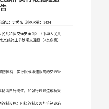
告
任编辑：史秀东
浏览次数：
1434
人民共和国交通安全法》《中华人民共
4京岚线韩庄节制闸交通桥（4类危桥）
架和防撞桶，实行限载限速限高的交通管
车辆请自行绕道。如强行通过造成桥梁
通管制设施；阻挠管制及破坏管制设施