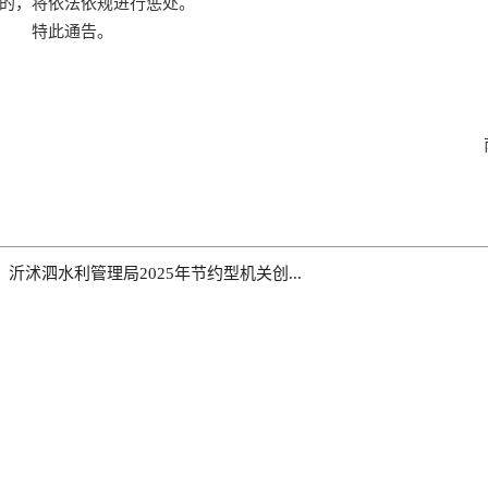
的，将依法依规进行惩处。
特此通告。
：
沂沭泗水利管理局2025年节约型机关创...