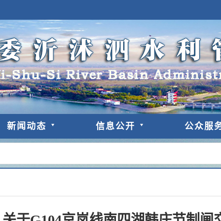
新闻动态
信息公开
公众服
关于G104京岚线南四湖韩庄节制闸