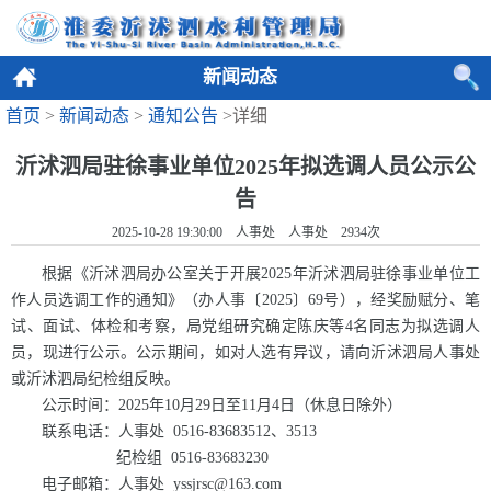
新闻动态
首页
>
新闻动态
>
通知公告
>详细
沂沭泗局驻徐事业单位2025年拟选调人员公示公
告
2025-10-28 19:30:00 人事处 人事处
2934
次
根据《沂沭泗局办公室关于开展2025年沂沭泗局驻徐事业单位工
作人员选调工作的通知》（办人事〔2025〕69号），经奖励赋分、笔
试、面试、体检和考察，局党组研究确定陈庆等4名同志为拟选调人
员，现进行公示。公示期间，如对人选有异议，请向沂沭泗局人事处
或沂沭泗局纪检组反映。
公示时间：2025年10月29日至11月4日（休息日除外）
联系电话：人事处 0516-83683512、3513
纪检组 0516-83683230
电子邮箱：人事处 yssjrsc@163.com