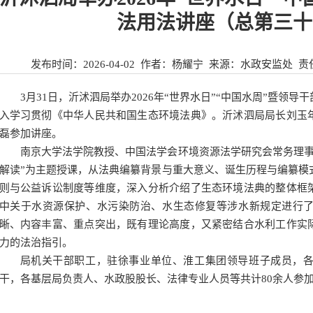
法用法讲座（总第三十
发布时间：
2026-04-02
作者：杨耀宁 来源：
水政安监处
责
3月31日，沂沭泗局举办2026年“世界水日”“中国水周”暨领
入学习贯彻《中华人民共和国生态环境法典》。沂沭泗局局长刘玉
磊参加讲座。
南京大学法学院教授、中国法学会环境资源法学研究会常务理事
解读”为主题授课，从法典编纂背景与重大意义、诞生历程与编纂模
则与公益诉讼制度等维度，深入分析介绍了生态环境法典的整体框
中关于水资源保护、水污染防治、水生态修复等涉水新规定进行
晰、内容丰富、重点突出，既有理论高度，又紧密结合水利工作实
力的法治指引。
局机关干部职工，驻徐事业单位、淮工集团领导班子成员，
干，各基层局负责人、水政股股长、法律专业人员等共计80余人参