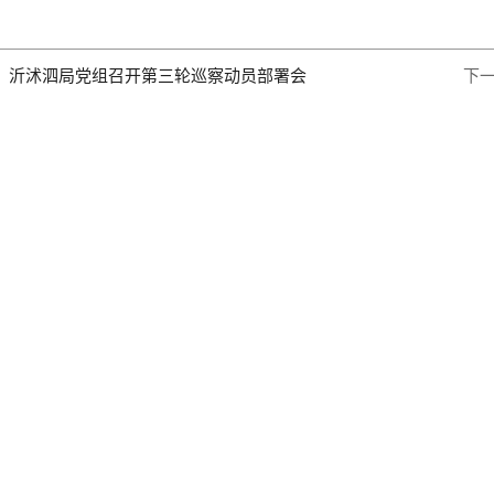
：
沂沭泗局党组召开第三轮巡察动员部署会
下