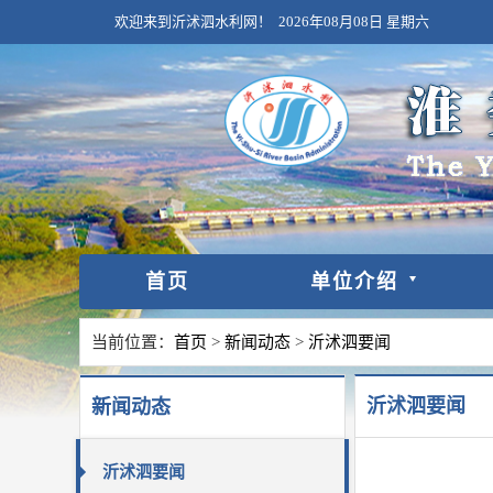
欢迎来到沂沭泗水利网！
2026年08月08日
星期六
首页
单位介绍
当前位置：
首页
>
新闻动态
>
沂沭泗要闻
沂沭泗要闻
新闻动态
沂沭泗要闻