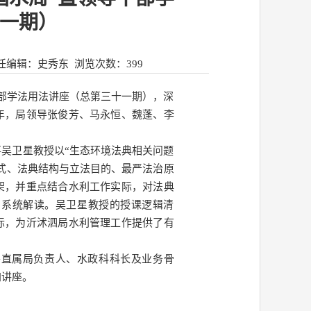
一期）
任编辑：史秀东
浏览次数：
399
导干部学法用法讲座（总第三十一期），深
年，局领导张俊芳、马永恒、魏蓬、李
吴卫星教授以“生态环境法典相关问题
式、法典结构与立法目的、最严法治原
架，并重点结合水利工作实际，对法典
了系统解读。吴卫星教授的授课逻辑清
际，为沂沭泗局水利管理工作提供了有
各直属局负责人、水政科科长及业务骨
加讲座。