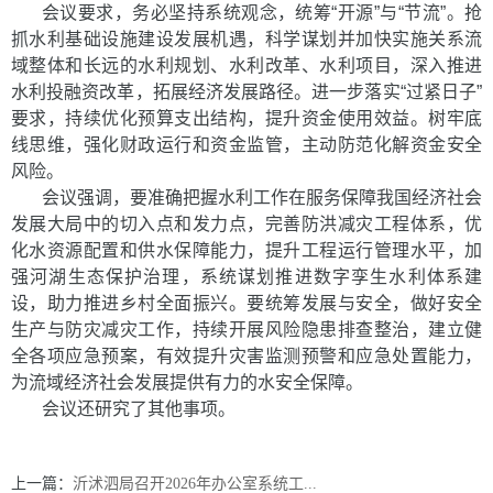
会议要求，务必坚持系统观念，统筹“开源”与“节流”。抢
抓水利基础设施建设发展机遇，科学谋划并加快实施关系流
域整体和长远的水利规划、水利改革、水利项目，深入推进
水利投融资改革，拓展经济发展路径。进一步落实“过紧日子”
要求，持续优化预算支出结构，提升资金使用效益。树牢底
线思维，强化财政运行和资金监管，主动防范化解资金安全
风险。
会议强调，要准确把握水利工作在服务保障我国经济社会
发展大局中的切入点和发力点，完善防洪减灾工程体系，优
化水资源配置和供水保障能力，提升工程运行管理水平，加
强河湖生态保护治理，系
统谋划推进数字孪生水利体系建
设，助力推进乡村全面振兴。要统筹发展与安全，做好安全
生产与防灾减灾工作，持续开展风险隐患排查整治，建立健
全各项应急预案，有效提升灾害监测预警和应急处置能力，
为流域经济社会发展提供有力的水安全保障。
会议还研究了其他事项。
上一篇：
沂沭泗局召开2026年办公室系统工...