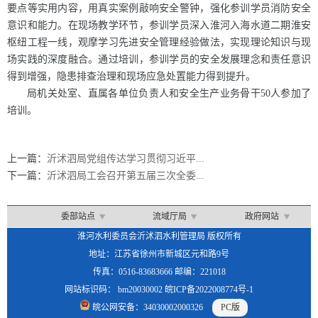
要点等实用内容，用真实案例敲响安全警钟，强化参训学员消防安全
意识和能力。在现场教学环节，参训学员深入淮河入海水道二期淮安
枢纽工程一线，观摩学习先进安全管理经验做法，实现理论知识与现
场实践的深度融合。通过培训，参训学员的安全发展理念和责任意识
得到增强，隐患排查治理和现场应急处置能力得到提升。
局机关处室、直属各单位负责人和安全生产业务骨干50人参加了
培训。
上一篇：
沂沭泗局党组传达学习贯彻习近平...
下一篇：
沂沭泗局工会召开第五届三次全委...
委部站点
流域厅局
政府网站
淮河水利委员会沂沭泗水利管理局 版权所有
地址：江苏省徐州市新城区元和路9号
传真：0516-83683666 邮编：221018
网站标识码： bm20030002 皖ICP备2022008774号-1
皖公网安备：34030002000326
PC版