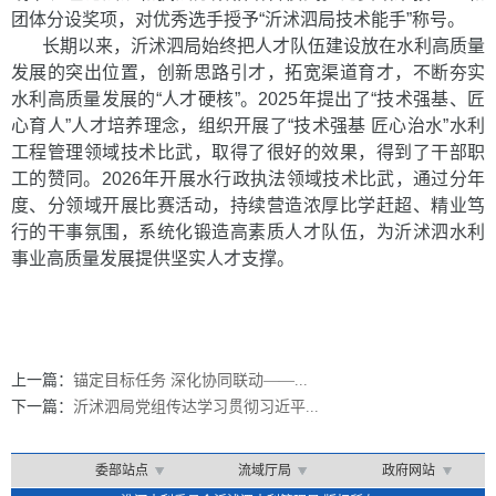
团体分设奖项，对优秀选手授予“沂沭泗局技术能手”称号。
长期以来，沂沭泗局始终把人才队伍建设放在水利高质量
发展的突出位置，创新思路引才，拓宽渠道育才，不断夯实
水利高质量发展的“人才硬核”。2025年提出了“技术强基、匠
心育人”人才培养理念，组织开展了“技术强基 匠心治水”水利
工程管理领域技术比武，取得了很好的效果，得到了干部职
工的赞同。2026年开展水行政执法领域技术比武，通过分年
度、分领域开展比赛活动，持续营造浓厚比学赶超、精业笃
行的干事氛围，系统化锻造高素质人才队伍，为沂沭泗水利
事业高质量发展提供坚实人才支撑。
上一篇：
锚定目标任务 深化协同联动——...
下一篇：
沂沭泗局党组传达学习贯彻习近平...
委部站点
流域厅局
政府网站