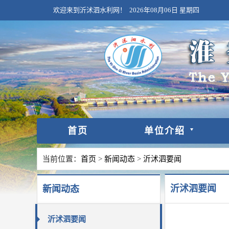
欢迎来到沂沭泗水利网！
2026年08月06日
星期四
首页
单位介绍
当前位置：
首页
>
新闻动态
>
沂沭泗要闻
沂沭泗要闻
新闻动态
沂沭泗要闻