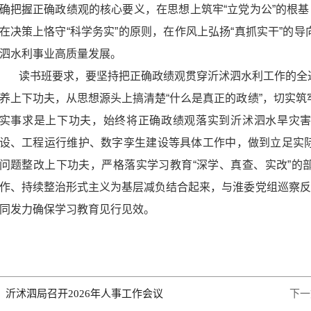
确把握正确政绩观的核心要义，在思想上筑牢“立党为公”的根基
在决策上恪守“科学务实”的原则，在作风上弘扬“真抓实干”的
泗水利事业高质量发展。
读书班要求，要坚持把正确政绩观贯穿沂沭泗水利工作的全
养上下功夫，从思想源头上搞清楚“什么是真正的政绩”，切实
实事求是上下功夫，始终将正确政绩观落实到沂沭泗水旱灾
设、工程运行维护、数字孪生建设等具体工作中，做到立足实
问题整改上下功夫，严格落实学习教育“深学、真查、实改”的
作、持续整治形式主义为基层减负结合起来，与淮委党组巡察反
同发力确保学习教育见行见效。
：
沂沭泗局召开2026年人事工作会议
下一