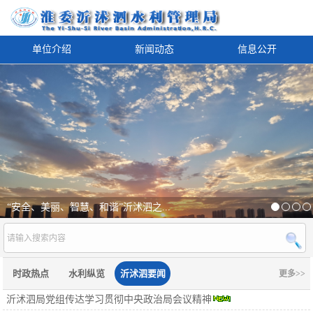
单位介绍
新闻动态
信息公开
“安全、美丽、智慧、和谐”沂沭泗之...
时政热点
水利纵览
沂沭泗要闻
更多>>
沂沭泗局党组传达学习贯彻中央政治局会议精神