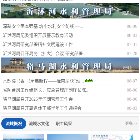
更多》
深耕安全固本强基 筑牢水利安全防线 —...
08-06
沂沭河局纪委组织开展警示教育活动
08-03
沂沭河局研究部署精神文明建设工作
07-31
沂沭河局召开局务（扩大）会议 研究部署...
07-28
更多》
水韵浸书香 书屋启新程——灌南局获“淮...
08-07
省防台风工作组组长、应急管理厅副厅长陈...
08-06
骆马湖局召开2026年河湖管理工作会
08-06
骆马湖局召开离退休干部半年工作通报会
08-03
流域概况
流域水文化
职工风采
更多>>